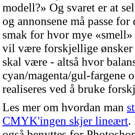
modell?» Og svaret er at se
og annonsene må passe for de
smak for hvor mye «smell» d
vil være forskjellige ønsker
skal være - altså hvor bala
cyan/magenta/gul-fargene og
realiseres ved å bruke forskj
Les mer om hvordan man
s
CMYK'ingen skjer lineært
.
også benyttes for Photoshop