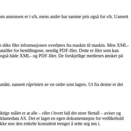
om annonsen er i s/h, mens andre har samme pris også for s/h. Uansett
som slike filer informasjonen overføres fra maskin til maskin. Men XML-
atafiler for bestillingene, nemlig PDF-filer. Dette er filer som kan
ørt også både XML- og PDF-filer. De for­skjellige medienes ønsker på
gsmåte, uansett
råprinten
av en ordre som lagres. Ut fra denne er det
 målet er at alle – eller i hvert fall det store flertall – aviser og
 Reklamedata AS. Det er laget en egen dokumentasjon for vedlikehold
kke noe den enkelte konsulent trenger å sette seg inn i.