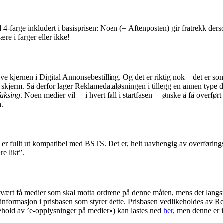
4-farge inkludert i basisprisen: Noen (= Aftenposten) gir fratrekk ders
ære i farger eller ikke!
lve kjernen i Digital Annonse­bestilling. Og det er riktig nok – det er 
 på skjerm. Så derfor lager Reklamedataløsningen i tillegg en annen type d
faksing
. Noen medier vil – i hvert fall i startfasen – ønske å få overf
n.
ng er fullt ut kompatibel med BSTS. Det er, helt uavhengig av overførin
e likt”.
vært få medier som skal motta ordrene på denne måten, mens det langsiktige
t informasjon i prisbasen som styrer dette. Prisbasen vedlikeholdes av
ehold av ’e-opplysninger på medier») kan lastes ned
her
, men denne er i