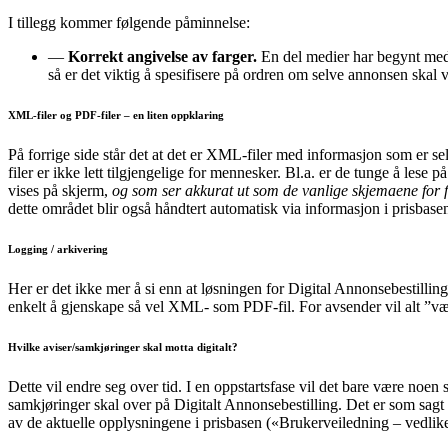
I tillegg kommer følgende påminnelse:
—
Korrekt angivelse av farger.
En del medier har begynt med 
så er det viktig å spesifisere på ordren om selve annonsen skal v
XML-filer og PDF-filer – en liten oppklaring
På forrige side står det at det er XML-filer med informasjon som er se
filer er ikke lett tilgjengelige for mennesker. Bl.a. er de tunge å lese
vises på skjerm,
og som ser akkurat ut som de vanlige skjemaene for 
dette området blir også håndtert automatisk via informasjon i prisbase
Logging / arkivering
Her er det ikke mer å si enn at løsningen for Digital Annonsebestilli
enkelt å gjenskape så vel XML- som PDF-fil. For avsender vil alt ”vær
Hvilke aviser/samkjøringer skal motta digitalt?
Dette vil endre seg over tid. I en oppstartsfase vil det bare være noen s
samkjøringer skal over på Digitalt Annonsebestilling. Det er som sag
av de aktuelle opplysningene i prisbasen («Brukerveiledning – vedlik