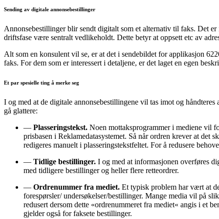
Sending av digitale annonsebestillinger
Annonsebestillinger blir sendt digitalt som et alternativ til faks. Det
driftsfase være sentralt vedlikeholdt. Dette betyr at oppsett etc av ad
Alt som en konsulent vil se, er at det i sendebildet for applikasjon 62
faks. For dem som er interessert i detaljene, er det laget en egen bes
Et par spesielle ting å merke seg
I og med at de digitale annonsebestillingene vil tas imot og håndtere
gå glattere:
—
Plasseringstekst.
Noen mottaksprogrammer i mediene vil forsø
prisbasen i Reklamedatasystemet. Så når ordren krever at det skr
redigeres manuelt i plasseringstekstfeltet. For å redusere behovet
—
Tidlige bestillinger.
I og med at informasjonen overføres digi
med tidligere bestillinger og heller flere retteordrer.
—
Ordrenummer fra mediet.
Et typisk problem har vært at de
forespørsler/ undersøkelser/bestillinger. Mange media vil på sl
redusert dersom dette «ordrenummeret fra mediet« angis i et bem
gjelder også for faksete bestillinger.