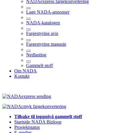
NADAexpress fargekonvertering
—
Lage NADA-annonser
—
NADA-katalogen
—
Fargestyring avis
—
Fargestyring magasin
—
Nedlasting
—
Gammelt stoff
Om NADA
Kontakt
Tilbake til toppnivå gammelt stoff
Startside NADA Bizloop
Prosjektstatus
E-medier