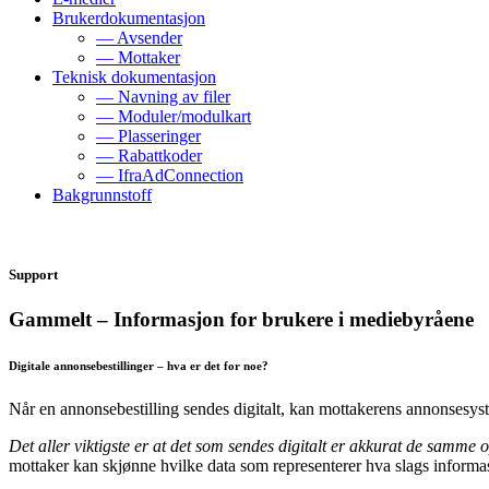
Brukerdokumentasjon
— Avsender
— Mottaker
Teknisk dokumentasjon
— Navning av filer
— Moduler/modulkart
— Plasseringer
— Rabattkoder
— IfraAdConnection
Bakgrunnstoff
Support
Gammelt – Informasjon for brukere i mediebyråene
Digitale annonsebestillinger – hva er det for noe?
Når en annonsebestilling sendes digitalt, kan mottakerens annonsesyst
Det aller viktigste er at det som sendes digitalt er akkurat de samme
mottaker kan skjønne hvilke data som representerer hva slags informas