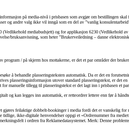
 er informasjon på media-nivå i prisbasen som avgjør om bestillingen skal
resser og andre valg ikke vil inngå som en del av ”vanlig konsulentarbeid
20 (Vedlikehold mediabudsjett) og for applikasjon 6230 (Vedlikehold av enk
krivelse/bruks­anvisning, som heter ”Brukerveiledning – danne elektronis
s av program / på skjerm hos mottakerne, er det et par områder der bruk
ke å behandle plasserings­teksten automatisk. Da er det en forutsetning
ives plasseringsinformasjon utover standard plasseringstekst, er det en
 for manuelle tillegg til plasseringstekst er det lagt inn i prisbasen et 
talt og kan legges inn automatisk, er retteordrer lettere enn før å håndt
t gjøres feilaktige dobbelt-bookinger i media fordi det er vanskelig for 
ike tidlige, ikke-digitale henvendelser oppgi et «Ordrenummer fra mediet
erkningsfelt i ordren fra Reklamedatasystemet. Merk: Denne problemstill