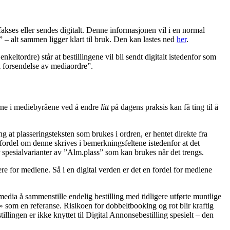
 fakses eller sendes digitalt. Denne informasjonen vil i en normal
” – alt sammen ligger klart til bruk. Den kan lastes ned
her
.
eltordre) står at bestillingene vil bli sendt digitalt istedenfor som
k forsendelse av mediaordre”.
erne i mediebyråene ved å endre
litt
på dagens praksis kan få ting til å
 at plasseringsteksten som brukes i ordren, er hentet direkte fra
 fordel om denne skrives i bemerkningsfeltene istedenfor at det
par spesial­varianter av ”Alm.plass” som kan brukes når det trengs.
ere for mediene. Så i en digital verden er det en fordel for mediene
media å sammenstille endelig bestilling med tidligere utførte muntlige
» som en referanse. Risikoen for dobbeltbooking og rot blir kraftig
ingen er ikke knyttet til Digital Annonsebestilling spesielt – den