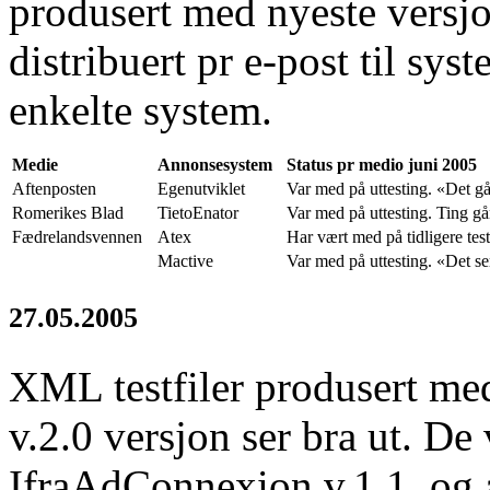
produsert med nyeste vers
distribuert pr e-post til sys
enkelte system.
Medie
Annonsesystem
Status pr medio juni 2005
Aftenposten
Egenutviklet
Var med på uttesting. «Det gå
Romerikes Blad
TietoEnator
Var med på uttesting. Ting går
Fædrelandsvennen
Atex
Har vært med på tidligere test
Mactive
Var med på uttesting. «Det ser
27.05.2005
XML testfiler produsert me
v.2.0 versjon ser bra ut. De 
IfraAdConnexion v.1.1, og a