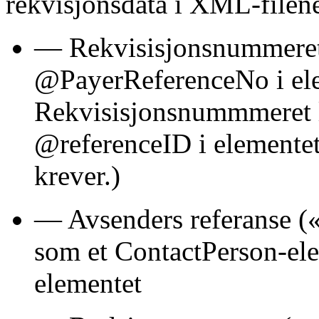
rekvisjonsdata i XML-filen
— Rekvisisjonsnummeret l
@PayerReferenceNo i ele
Rekvisisjonsnummmeret le
@referenceID i elementet
krever.)
— Avsenders referanse («V
som et ContactPerson-el
elementet