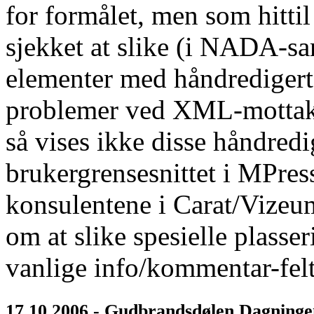
for formålet, men som hittil
sjekket at slike (i NADA
elementer med håndredigert 
problemer ved XML-mottake
så vises ikke disse håndredi
brukergrensesnittet i MPres
konsulentene i Carat/Vizeu
om at slike spesielle plass
vanlige info/kommentar-felte
17.10.2006 - Gudbrandsdølen Dagninge