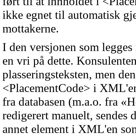
ført til at innholdet i <Pla
ikke egnet til automatisk 
mottakerne.
I den versjonen som legges i
en vri på dette. Konsulentene
plasseringsteksten, men den
<PlacementCode> i XML'en e
fra databasen (m.a.o. fra «H
redigerert manuelt, sendes d
annet element i XML'en som f