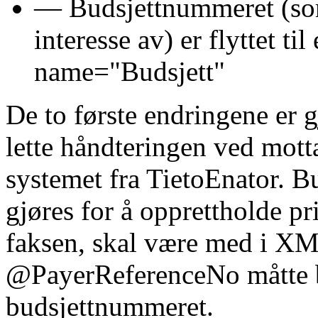
— Budsjettnummeret (so
interesse av) er flyttet t
name="Budsjett"
De to første endringene er gj
lette håndteringen ved mot
systemet fra TietoEnator. 
gjøres for å opprettholde pr
faksen, skal være med i XM
@PayerReferenceNo måtte b
budsjettnummeret.