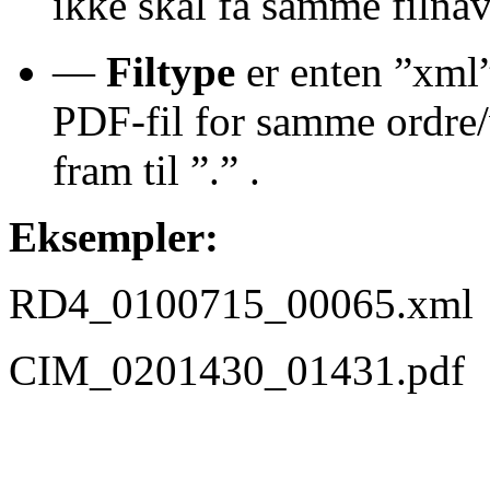
ikke skal få samme filnav
—
Filtype
er enten ”xml”
PDF-fil for samme ordre/v
fram til ”.” .
Eksempler:
RD4_0100715_00065.xml
CIM_0201430_01431.pdf